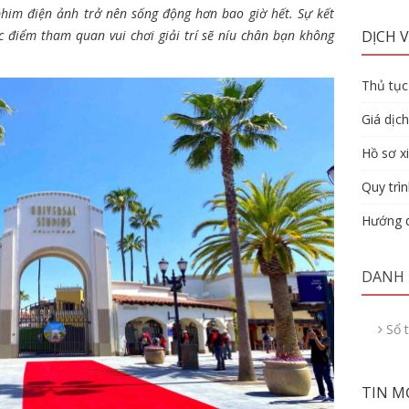
him điện ảnh trở nên sống động hơn bao giờ hết. Sự kết
c điểm tham quan vui chơi giải trí sẽ níu chân bạn không
DỊCH V
Thủ tục 
Giá dịch
Hồ sơ xi
Quy trìn
Hướng d
DANH
Sổ 
TIN M