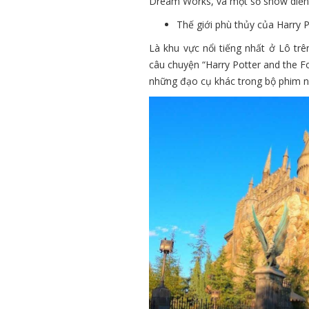
Dream Works, và một số show diễn g
Thế giới phù thủy của Harry P
Là khu vực nổi tiếng nhất ở Lô tr
câu chuyện “Harry Potter and the F
những đạo cụ khác trong bộ phim n