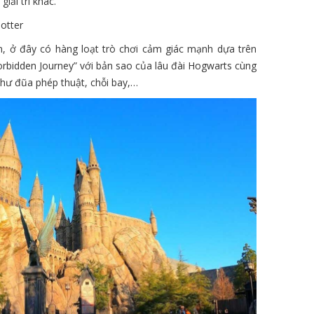
iải trí khác.
otter
ên, ở đây có hàng loạt trò chơi cảm giác mạnh dựa trên
orbidden Journey” với bản sao của lâu đài Hogwarts cùng
hư đũa phép thuật, chỗi bay,…