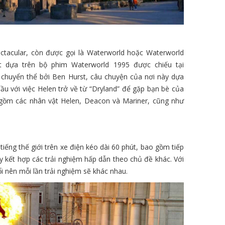
ectacular, còn được gọi là Waterworld hoặc Waterworld
t dựa trên bộ phim Waterworld 1995 được chiếu tại
 chuyển thể bởi Ben Hurst, câu chuyện của nơi này dựa
đầu với việc Helen trở về từ “Dryland” để gặp bạn bè của
o gồm các nhân vật Helen, Deacon và Mariner, cũng như
iếng thế giới trên xe điện kéo dài 60 phút, bao gồm tiếp
 kết hợp các trải nghiệm hấp dẫn theo chủ đề khác. Với
ổi nên mỗi lần trải nghiệm sẽ khác nhau.