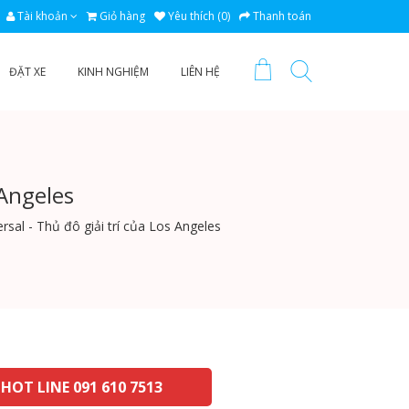
Tài khoản
Giỏ hàng
Yêu thích (0)
Thanh toán
ĐẶT XE
KINH NGHIỆM
LIÊN HỆ
 Angeles
rsal - Thủ đô giải trí của Los Angeles
HOT LINE 091 610 7513