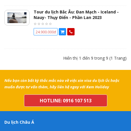
Tour du lịch Bắc Âu: Đan Mạch - Iceland -
Nauy- Thụy Điển - Phần Lan 2023
24.900.000đ
Hiển thị 1 đến 9 trong 9 (1 Trang)
Nếu bạn còn bất kỳ thắc mắc nào về việc xin visa du lịch Úc hoặc
muốn được tư vấn thêm, hãy liên hệ ngay với Kem Holiday
HOTLINE: 0916 107 513
Du lịch Châu Á