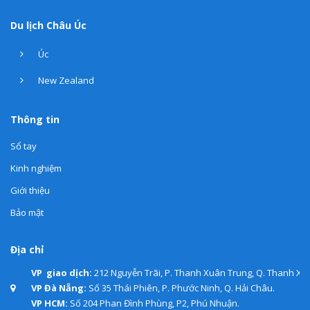
Du lịch Châu Úc
Úc
New Zealand
Thông tin
Sổ tay
Kinh nghiệm
Giới thiệu
Bảo mật
Địa chỉ
VP giao dịch:
212 Nguyễn Trãi, P. Thanh Xuân Trung, Q. Thanh Xuâ
VP Đà Nẵng:
Số 35 Thái Phiên, P. Phước Ninh, Q. Hải Châu.
VP HCM:
Số 204 Phan Đình Phùng, P2, Phú Nhuận.