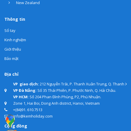
New Zealand
Thông tin
Sổ tay
Kinh nghiệm
Giới thiệu
Bảo mật
Địa chỉ
VP giao dịch:
212 Nguyễn Trãi, P. Thanh Xuân Trung, Q. Thanh Xuâ
VP Đà Nẵng:
Số 35 Thái Phiên, P. Phước Ninh, Q. Hải Châu.
VP HCM:
Số 204 Phan Đình Phùng, P2, Phú Nhuận.
Zone 1, Hai Boi, Dong Anh district, Hanoi, Vietnam
+(84)91. 610.7513
info@kemholiday.com
Cộng đồng