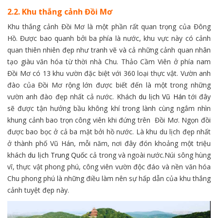
2.2. Khu thắng cảnh Đồi Mơ
Khu thắng cảnh Đồi Mơ là một phần rất quan trọng của Đông
Hồ. Được bao quanh bởi ba phía là nước, khu vực này có cảnh
quan thiên nhiên đẹp như tranh vẽ và cả những cảnh quan nhân
tạo giàu văn hóa từ thời nhà Chu. Thảo Cầm Viên ở phía nam
Đồi Mơ có 13 khu vườn đặc biệt với 360 loại thực vật. Vườn anh
đào của Đồi Mơ rộng lớn được biết đến là một trong những
vườn anh đào đẹp nhất cả nước. Khách
du lịch Vũ Hán
tới đây
sẽ được tận hưởng bầu không khí trong lành cùng ngắm nhìn
khung cảnh bao trọn công viên khi đứng trên Đồi Mơ. Ngọn đồi
được bao bọc ở cả ba mặt bởi hồ nước. Là khu du lịch đẹp nhất
ở thành phố Vũ Hán, mỗi năm, nơi đây đón khoảng một triệu
khách
du lịch Trung Quốc
cả trong và ngoài nước.Núi sông hùng
vĩ, thực vật phong phú, công viên vườn độc đáo và nền văn hóa
Chu phong phú là những điều làm nên sự hấp dẫn của khu thắng
cảnh tuyệt đẹp này.