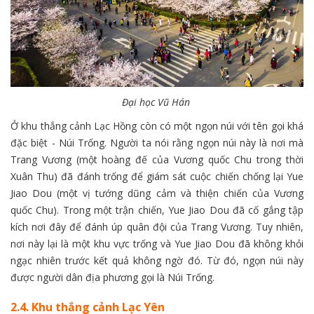
Đại học Vũ Hán
Ở khu thắng cảnh Lạc Hồng còn có một ngọn núi với tên gọi khá
đặc biệt - Núi Trống. Người ta nói rằng ngọn núi này là nơi mà
Trang Vương (một hoàng đế của Vương quốc Chu trong thời
Xuân Thu) đã đánh trống để giám sát cuộc chiến chống lại Yue
Jiao Dou (một vị tướng dũng cảm và thiện chiến của Vương
quốc Chu). Trong một trận chiến, Yue Jiao Dou đã cố gắng tập
kích nơi đây để đánh úp quân đội của Trang Vương. Tuy nhiên,
nơi này lại là một khu vực trống và Yue Jiao Dou đã không khỏi
ngạc nhiên trước kết quả không ngờ đó. Từ đó, ngọn núi này
được người dân địa phương gọi là Núi Trống.
2.4. Khu thắng cảnh Lạc Yên