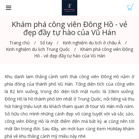
Khám phá công viên Đông Hồ - vẻ
đẹp đầy tự hào của Vũ Hán
Trang chủ
Sổ tay
Kinh nghiệm du lịch ở châu Á
Kinh nghiệm du lịch Trung Quốc
Khám phá công viên Đông
Hồ - vẻ đẹp đầy tự hào của Vũ Hán
Khu dan
h lam thắng cảnh sinh thái công viên Đông Hồ nằm ở
phía đông của thành phố Vũ Hán. Tổng diện tích của công viên
là 82 km vuông, trong đó diện tích mặt nước là 33km vuông.
Đông Hồ là hồ thành phố lớn nhất ở Trung Quốc, nổi tiếng và thu
hút hàng triệu lượt du khách tham quan đi
tour Vũ Hán
mỗi năm.
Sở hữu cho mình những cảnh đẹp vô cùng tuyệt vời và sắc sảo,
công viên Đông Hồ là một điểm đến mà bất kỳ ai cũng nên tới
một lần trong đời. Sau đây, xin mời bạn cùng Kem Holiday khám
phá về khu thắng cảnh mỹ miều này nhé.