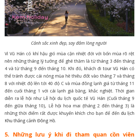
Cảnh sắc xinh đẹp, say đắm lòng người
Vì Vũ Hán có khí hậu gió mùa cận nhiệt đới với bốn mùa rõ rệt
nên những tháng lý tưởng để ghé thăm là từ tháng 3 đến tháng
4 và từ tháng 9 đến tháng 10. Khi đó, khách đi
tour Vũ Hán
có
thể tránh được cái nóng mùa hè thiêu đốt vào tháng 7 và tháng
8 với nhiệt độ lên tới 40 độ C và mùa đông lạnh giá từ tháng 11
đến cuối tháng 1 với cái lạnh giá băng, khắc nghiệt. Thời gian
diễn ra lễ hội như Lễ hội du lịch quốc tế Vũ Hán (Cuối tháng 9
đến giữa tháng 10), Lễ hội hoa mai (tháng 2 đến tháng 3) là
những thời điểm rất được khuyến khích cho bạn để đến
du lịch
Khu thắng cảnh Đông Hồ
.
5. Những lưu ý khi đi tham quan cồn viên