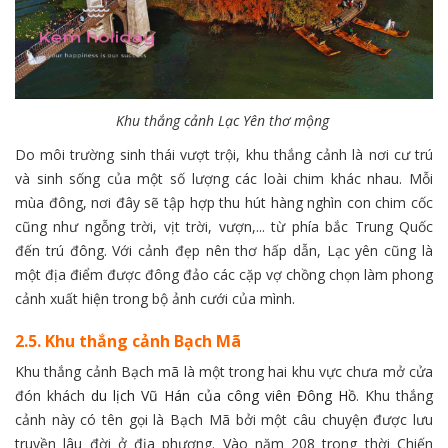
Khu thắng cảnh Lạc Yên thơ mộng
Do môi trường sinh thái vượt trội, khu thắng cảnh là nơi cư trú
và sinh sống của một số lượng các loài chim khác nhau. Mỗi
mùa đông, nơi đây sẽ tập hợp thu hút hàng nghìn con chim cốc
cũng như ngỗng trời, vịt trời, vượn,... từ phía bắc Trung Quốc
đến trú đông. Với cảnh đẹp nên thơ hấp dẫn, Lạc yên cũng là
một địa điểm được đông đảo các cặp vợ chồng chọn làm phong
cảnh xuất hiện trong bộ ảnh cưới của mình.
2.5. Khu thắng cảnh Bạch Mã
Khu thắng cảnh Bạch mã là một trong hai khu vực chưa mở cửa
đón khách
du lịch Vũ Hán của công viên Đông Hồ
. Khu thắng
cảnh này có tên gọi là Bạch Mã bởi một câu chuyện được lưu
truyền lâu đời ở địa phương. Vào năm 208 trong thời Chiến