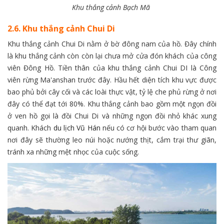
Khu thắng cảnh Bạch Mã
2.6. Khu thắng cảnh Chui Di
Khu thắng cảnh Chui Di nằm ở bờ đông nam của hồ. Đây chính
là khu thắng cảnh còn còn lại chưa mở cửa đón khách của công
viên Đông Hồ. Tiền thân của khu thắng cảnh Chui DI là Công
viên rừng Ma'anshan trước đây. Hầu hết diện tích khu vực được
bao phủ bởi cây cối và các loài thực vật, tỷ lệ che phủ rừng ở nơi
đây có thể đạt tới 80%. Khu thắng cảnh bao gồm một ngọn đồi
ở ven hồ gọi là đồi Chui Di và những ngọn đồi nhỏ khác xung
quanh. Khách
du lịch Vũ Hán
nếu có cơ hội bước vào tham quan
nơi đây sẽ thường leo núi hoặc nướng thịt, cắm trại thư giãn,
tránh xa những mệt nhọc của cuộc sống.