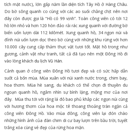
tích mặt nước), lớn gấp năm lần diện tích Tây Hồ ở Hàng Châu.
Do bờ sông quanh co cùng với các ao suối chằng chịt nên nơi
đây còn được gọi là “Hồ có 99 vịnh”. Toàn công viên có tới 12
hồ lớn nhỏ và hơn 120 hòn đảo rải rác xung quanh với đường bờ
biển uốn lượn dài 112 kilômét. Xung quanh hồ, 34 ngọn núi và
đỉnh núi uốn lượn dọc theo bờ cùng với những khu rừng với hơn
10.000 cây cung cấp thảm thực vật tươi tốt. Mặt hồ trong như
gương, cảnh vật như tranh, tất cả đã tạo nên một Đông Hồ đi
vào lòng khách
du lịch Vũ Hán
.
Cảnh quan ở công viên Đông Hồ tươi đẹp và có sức hấp dẫn
suốt cả bốn mùa. Mùa xuân với núi xanh nước trong, chim bay,
hoa thơm. Mùa hè sang, du khách có thể chọn đi thuyền du
ngoạn quanh hồ, ngắm nhìn sự bình lặng, mộng mơ của nơi
đây. Mùa thu tới với rặng lá đỏ bao phủ khắp các ngọn núi cùng
với hương thơm của hoa mộc tê thoang thoảng tràn ngận cả
công viên Đông Hồ. Vào mùa đông, công viên lại đón chào
những hình ảnh của đàn chim di cư bay lượn trên bầu trời, tuyết
trắng xóa cùng vẻ đẹp của rừng hoa mận.