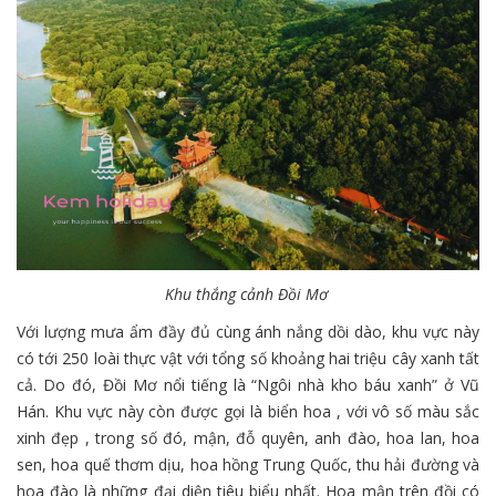
Khu thắng cảnh Đồi Mơ
Với lượng mưa ẩm đầy đủ cùng ánh nắng dồi dào, khu vực này
có tới 250 loài thực vật với tổng số khoảng hai triệu cây xanh tất
cả. Do đó, Đồi Mơ nổi tiếng là “Ngôi nhà kho báu xanh” ở Vũ
Hán. Khu vực này còn được gọi là biển hoa , với vô số màu sắc
xinh đẹp , trong số đó, mận, đỗ quyên, anh đào, hoa lan, hoa
sen, hoa quế thơm dịu, hoa hồng Trung Quốc, thu hải đường và
hoa đào là những đại diện tiêu biểu nhất. Hoa mận trên đồi có