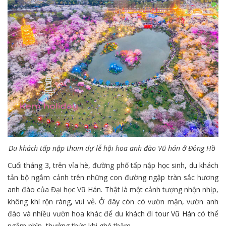
Du khách tấp nập tham dự lễ hội hoa anh đào Vũ hán ở Đông Hồ
Cuối tháng 3, trên vỉa hè, đường phố tấp nập học sinh, du khách
tản bộ ngắm cảnh trên những con đường ngập tràn sắc hương
anh đào của Đại học Vũ Hán. Thật là một cảnh tượng nhộn nhịp,
không khí rộn ràng, vui vẻ. Ở đây còn có vườn mận, vườn anh
đào và nhiều vườn hoa khác để du khách đi
tour Vũ Hán
có thể
ngắm nhìn, thưởng thức khi ghé thăm.