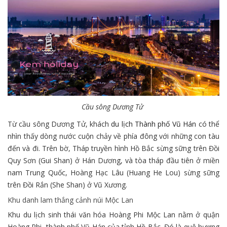
Cầu sông Dương Tử
Từ cầu sông Dương Tử, khách
du lịch Thành phố Vũ Hán
có thể
nhìn thấy dòng nước cuộn chảy về phía đông với những con tàu
đến và đi. Trên bờ, Tháp truyền hình Hồ Bắc sừng sững trên Đồi
Quy Sơn (Gui Shan) ở Hán Dương, và tòa tháp đầu tiên ở miền
nam Trung Quốc, Hoàng Hạc Lâu (Huang He Lou) sừng sững
trên Đồi Rắn (She Shan) ở Vũ Xương.
Khu danh lam thắng cảnh núi Mộc Lan
Khu du lịch sinh thái văn hóa Hoàng Phi Mộc Lan nằm ở quận
Hoàng Phi, thành phố Vũ Hán của tỉnh Hồ Bắc. Đó là quê hương