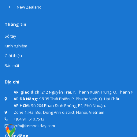
New Zealand
Thông tin
Sổ tay
Kinh nghiệm
Giới thiệu
Bảo mật
Địa chỉ
VP giao dịch:
212 Nguyễn Trãi, P. Thanh Xuân Trung, Q. Thanh Xuâ
VP Đà Nẵng:
Số 35 Thái Phiên, P. Phước Ninh, Q. Hải Châu.
VP HCM:
Số 204 Phan Đình Phùng, P2, Phú Nhuận.
Zone 1, Hai Boi, Dong Anh district, Hanoi, Vietnam
+(84)91. 610.7513
info@kemholiday.com
Cộng đồng