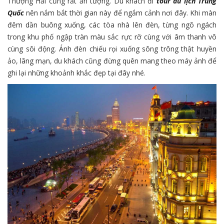
Thượng Hải cũng rất ấn tượng. Du khách đi
tour du lịch Trung
Quốc
nên nắm bắt thời gian này để ngắm cảnh nơi đây. Khi màn
đêm dần buông xuống, các tòa nhà lên đèn, từng ngõ ngách
trong khu phố ngập tràn màu sắc rực rỡ cùng với âm thanh vô
cùng sôi động. Ánh đèn chiếu rọi xuống sông trông thật huyền
ảo, lãng mạn, du khách cũng đừng quên mang theo máy ảnh để
ghi lại những khoảnh khắc đẹp tại đây nhé.