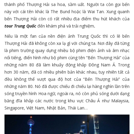
thành phố Thượng Hải sa hoa, sầm uất. Người ta còn gọi bến
này với cái tên khác là The Bund hoặc là Wai Tan. Xung quanh
bến Thượng Hải còn có rất nhiều địa điểm thu hút khách của
tour Trung Quốc
đến khám phá và trải nghiệm
.
Nếu là một fan của nền điện ảnh Trung Quốc thì có lẽ bến
Thượng Hải đã không còn xa lạ gì với chúng ta. Nơi đây đã từng
là phim trường quay dựng nhiều bộ phim điện ảnh và âm nhạc
nổi tiếng, điển hình như bộ phim cùng tên “Bến Thượng Hải” của
những năm 80 đã làm khuấy động khắp Đông Nam Á. Trong
hơn 30 năm, đã có nhiều phiên bản khác nhau, tuy nhiên tất cả
đều không thể vượt qua độ hot của “Bến Thượng Hải” của
những năm 80. Nó đã được chiếu đi chiếu lại hàng nghìn lần trên
sóng truyền hình Hoa ngữ, ngoài ra, nó còn phủ sóng dưới dạng
băng đĩa khắp các nước trong khu vực Châu Á như Malaysia,
Singapore, Việt Nam, Nhật Bản, Thái Lan…