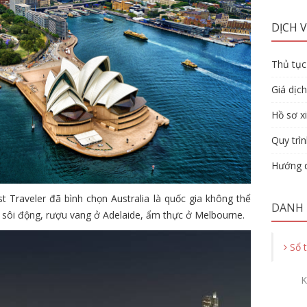
DỊCH V
Thủ tục 
Giá dịch
Hồ sơ xi
Quy trìn
Hướng d
st Traveler đã bình chọn Australia là quốc gia không thể
DANH
 sôi động, rượu vang ở Adelaide, ẩm thực ở Melbourne.
Sổ 
K