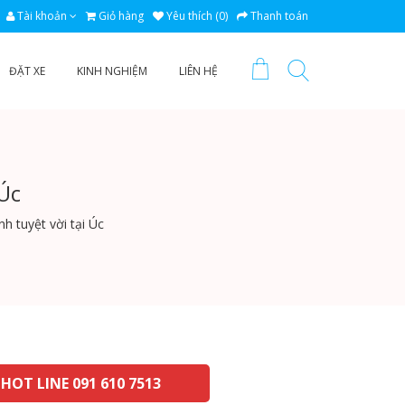
Tài khoản
Giỏ hàng
Yêu thích (0)
Thanh toán
ĐẶT XE
KINH NGHIỆM
LIÊN HỆ
Úc
 tuyệt vời tại Úc
HOT LINE 091 610 7513