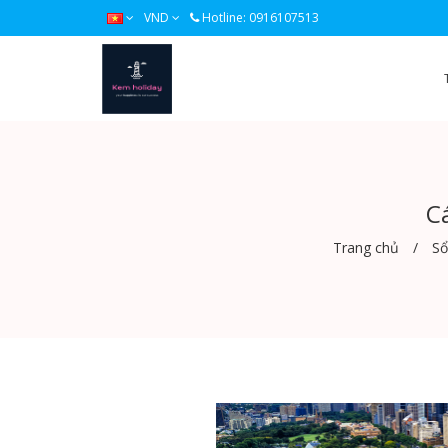
VND
Hotline: 0916107513
C
Trang chủ
Sổ