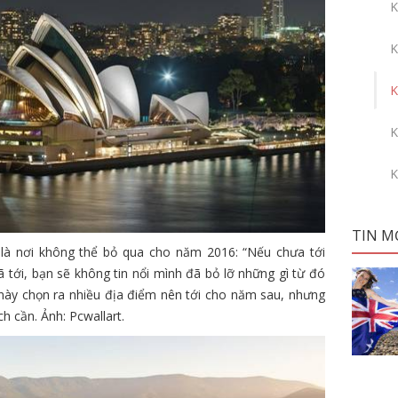
K
K
K
K
K
TIN M
a là nơi không thể bỏ qua cho năm 2016: “Nếu chưa tới
tới, bạn sẽ không tin nổi mình đã bỏ lỡ những gì từ đó
í này chọn ra nhiều địa điểm nên tới cho năm sau, nhưng
h cần. Ảnh: Pcwallart.