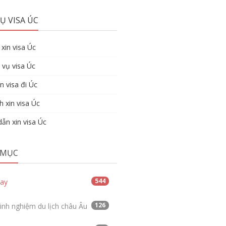
Ụ VISA ÚC
xin visa Úc
 vụ visa Úc
n visa đi Úc
h xin visa Úc
ẫn xin visa Úc
 MỤC
544
tay
126
inh nghiệm du lịch châu Âu