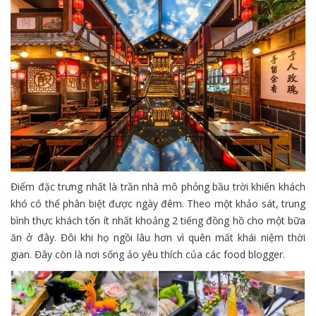
Điểm đặc trưng nhất là trần nhà mô phỏng bầu trời khiến khách
khó có thể phân biệt được ngày đêm. Theo một khảo sát, trung
bình thực khách tốn ít nhất khoảng 2 tiếng đồng hồ cho một bữa
ăn ở đây. Đôi khi họ ngồi lâu hơn vì quên mất khái niệm thời
gian. Đây còn là nơi sống ảo yêu thích của các food blogger.