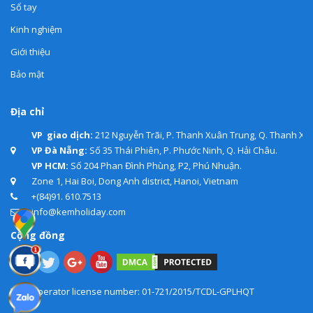
Sổ tay
Kinh nghiệm
Giới thiệu
Bảo mật
Địa chỉ
VP giao dịch:
212 Nguyễn Trãi, P. Thanh Xuân Trung, Q. Thanh Xuâ
VP Đà Nẵng:
Số 35 Thái Phiên, P. Phước Ninh, Q. Hải Châu.
VP HCM:
Số 204 Phan Đình Phùng, P2, Phú Nhuận.
Zone 1, Hai Boi, Dong Anh district, Hanoi, Vietnam
+(84)91. 610.7513
info@kemholiday.com
Cộng đồng
Tour operator license number: 01-721/2015/TCDL-GPLHQT