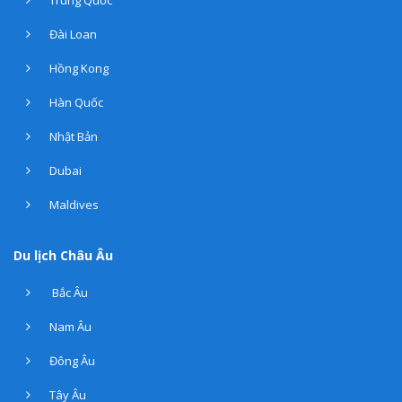
Trung Quốc
Đài Loan
Hồng Kong
Hàn Quốc
Nhật Bản
Dubai
Maldives
Du lịch Châu Âu
Bắc Âu
Nam Âu
Đông Âu
Tây Âu