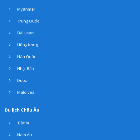
Myanmar
Trung Quốc
Đài Loan
Hồng Kong
Hàn Quốc
Nhật Bản
Dubai
Maldives
Du lịch Châu Âu
Bắc Âu
Nam Âu