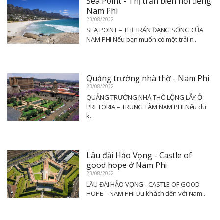
Sea Point - Thị trấn biển nổi tiếng
Nam Phi
23/08/2022
SEA POINT – THỊ TRẤN ĐÁNG SỐNG CỦA
NAM PHI Nếu bạn muốn có một trải n..
Quảng trường nhà thờ - Nam Phi
23/08/2022
QUẢNG TRƯỜNG NHÀ THỜ LỘNG LẪY Ở
PRETORIA – TRUNG TÂM NAM PHI Nếu du
k..
Lâu đài Hảo Vọng - Castle of
good hope ở Nam Phi
23/08/2022
LÂU ĐÀI HẢO VỌNG - CASTLE OF GOOD
HOPE – NAM PHI Du khách đến với Nam..