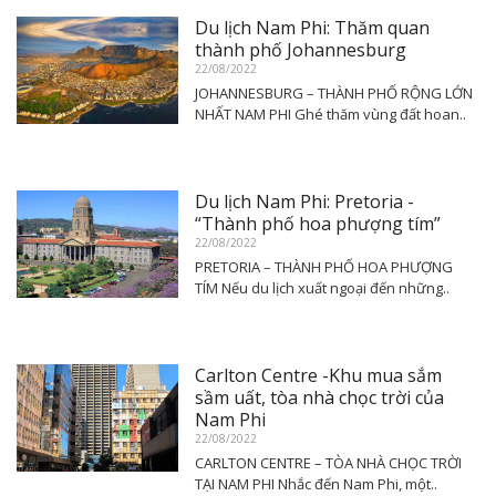
Du lịch Nam Phi: Thăm quan
thành phố Johannesburg
22/08/2022
JOHANNESBURG – THÀNH PHỐ RỘNG LỚN
NHẤT NAM PHI Ghé thăm vùng đất hoan..
Du lịch Nam Phi: Pretoria -
“Thành phố hoa phượng tím”
22/08/2022
PRETORIA – THÀNH PHỐ HOA PHƯỢNG
TÍM Nếu du lịch xuất ngoại đến những..
Carlton Centre -Khu mua sắm
sầm uất, tòa nhà chọc trời của
Nam Phi
22/08/2022
CARLTON CENTRE – TÒA NHÀ CHỌC TRỜI
TẠI NAM PHI Nhắc đến Nam Phi, một..