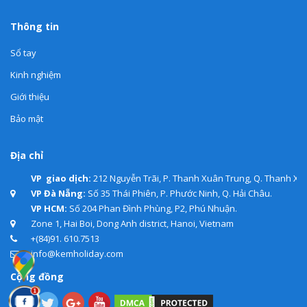
Thông tin
Sổ tay
Kinh nghiệm
Giới thiệu
Bảo mật
Địa chỉ
VP giao dịch:
212 Nguyễn Trãi, P. Thanh Xuân Trung, Q. Thanh Xuâ
VP Đà Nẵng:
Số 35 Thái Phiên, P. Phước Ninh, Q. Hải Châu.
VP HCM:
Số 204 Phan Đình Phùng, P2, Phú Nhuận.
Zone 1, Hai Boi, Dong Anh district, Hanoi, Vietnam
+(84)91. 610.7513
info@kemholiday.com
Cộng đồng