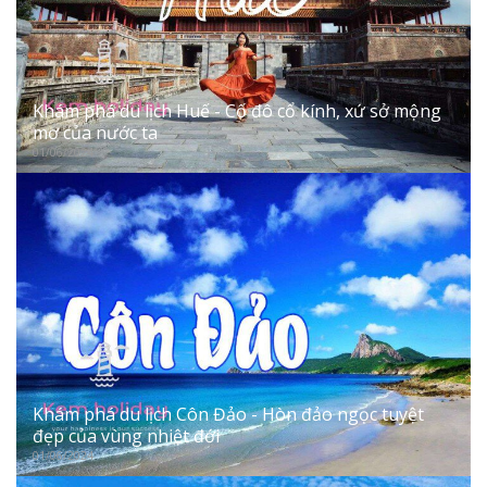
Khám phá du lịch Huế - Cố đô cổ kính, xứ sở mộng
mơ của nước ta
01/06/2024
Khám phá du lịch Côn Đảo - Hòn đảo ngọc tuyệt
đẹp của vùng nhiệt đới
01/06/2024