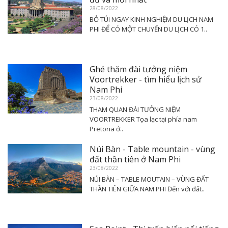
28/08/2022
BỎ TÚI NGAY KINH NGHIỆM DU LỊCH NAM
PHI ĐỂ CÓ MỘT CHUYẾN DU LỊCH CÓ 1..
Ghé thăm đài tưởng niệm
Voortrekker - tìm hiểu lịch sử
Nam Phi
23/08/2022
THAM QUAN ĐÀI TƯỞNG NIỆM
VOORTREKKER Tọa lạc tại phía nam
Pretoria ở..
Núi Bàn - Table mountain - vùng
đất thần tiên ở Nam Phi
23/08/2022
NÚI BÀN – TABLE MOUTAIN – VÙNG ĐẤT
THẦN TIÊN GIỮA NAM PHI Đến với đất..