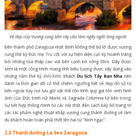
Vẻ đẹp của Vương cung bên cây cầu làm ngây ngất lòng người
Đến thành phố Zaragoza nhất định không thể bỏ lỡ được vương
cung thế kỷ Đức mẹ Trụ cột với sự hiện diện cực kỳ hoành tráng
bởi những tòa tháp cao vút bên cạnh bờ sông Ebro. Đây được
xem là một công trình mang tính biểu tượng được xây dựng vào
những năm thế kỷ XVII-XVIII. Khách
Du lịch Tây Ban Nha
nên
dành ra thời gian để có thể chiêm ngưỡng hết vẻ đẹp đồ sộ từ
bên ngoài hay nơi lưu giữ vật thể tôn kính quý giá tôn vinh hình
ảnh của Đức trinh nữ Maria và Sagrada Columna từ bên trong.
Sự kết hợp thông minh từ các nội thất đến cách bày bố trang trí
các tác phẩm nghệ thuật khắp vương cung thánh đường sẽ làm
du khách hoàn toàn phải thốt lên hai từ “Kinh ngạc”.
2.3 Thánh đường La Seo Zaragoza