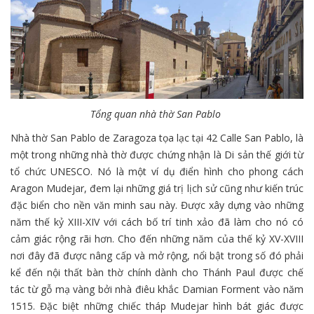
Tổng quan nhà thờ San Pablo
Nhà thờ San Pablo de Zaragoza tọa lạc tại 42 Calle San Pablo, là
một trong những nhà thờ được chứng nhận là Di sản thế giới từ
tổ chức UNESCO. Nó là một ví dụ điển hình cho phong cách
Aragon Mudejar, đem lại những giá trị lịch sử cũng như kiến trúc
đặc biển cho nền văn minh sau này. Được xây dựng vào những
năm thế kỷ XIII-XIV với cách bố trí tinh xảo đã làm cho nó có
cảm giác rộng rãi hơn. Cho đến những năm của thế kỷ XV-XVIII
nơi đây đã được nâng cấp và mở rộng, nổi bật trong số đó phải
kể đến nội thất bàn thờ chính dành cho Thánh Paul được chế
tác từ gỗ mạ vàng bởi nhà điêu khắc Damian Forment vào năm
1515. Đặc biệt những chiếc tháp Mudejar hình bát giác được