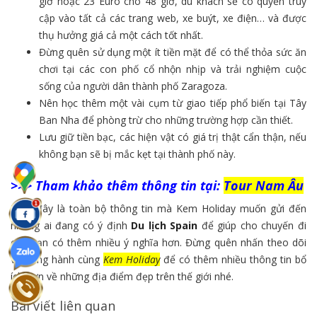
giờ hoặc 23 Euro cho 48 giờ, du khách sẽ có quyền truy
cập vào tất cả các trang web, xe buýt, xe điện… và được
thụ hưởng giá cả một cách tốt nhất.
Đừng quên sử dụng một ít tiền mặt để có thể thỏa sức ăn
chơi tại các con phố cổ nhộn nhịp và trải nghiệm cuộc
sống của người dân thành phố Zaragoza.
Nên học thêm một vài cụm từ giao tiếp phổ biến tại Tây
Ban Nha để phòng trừ cho những trường hợp cần thiết.
Lưu giữ tiền bạc, các hiện vật có giá trị thật cẩn thận, nếu
không bạn sẽ bị mắc kẹt tại thành phố này.
>>> Tham khảo thêm thông tin tại:
Tour Nam Âu
Trên đây là toàn bộ thông tin mà Kem Holiday muốn gửi đến
những ai đang có ý định
Du lịch Spain
để giúp cho chuyến đi
của bạn có thêm nhiều ý nghĩa hơn. Đừng quên nhấn theo dõi
và đồng hành cùng
Kem Holiday
để có thêm nhiều thông tin bổ
ích hơn về những địa điểm đẹp trên thế giới nhé.
Bài viết liên quan