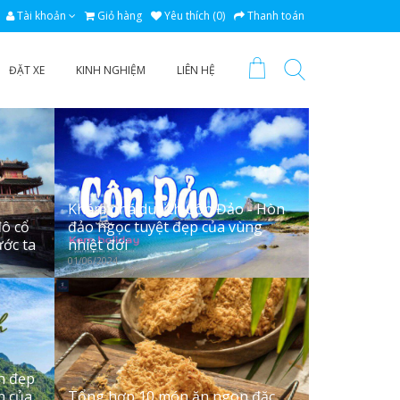
Tài khoản
Giỏ hàng
Yêu thích (0)
Thanh toán
ĐẶT XE
KINH NGHIỆM
LIÊN HỆ
Khám phá du lịch Côn Đảo - Hòn
đô cổ
đảo ngọc tuyệt đẹp của vùng
ớc ta
nhiệt đới
01/06/2024
h đẹp
n của
Tổng hợp 10 món ăn ngon đặc