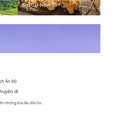
sản của Ninh Bình
01/06/2024
ịch Ấn Độ
chuyến đi
n những tòa lâu đài ho..