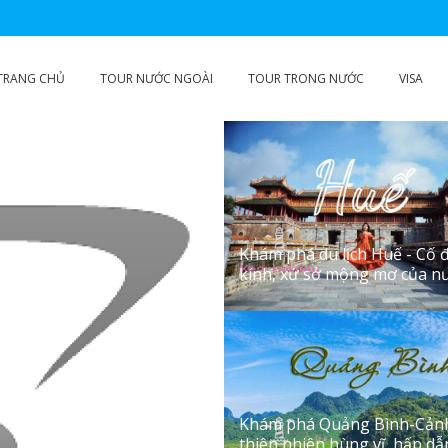
TRANG CHỦ
TOUR NƯỚC NGOÀI
TOUR TRONG NƯỚC
VISA
Khám phá du lịch Huế - Cố 
kính, xứ sở mộng mơ của nư
01/06/2024
Khám phá Quảng Bình-Cản
thiên nhiên hùng vĩ, hấp dẫ