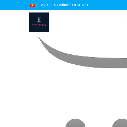
VND
Hotline: 0916107513