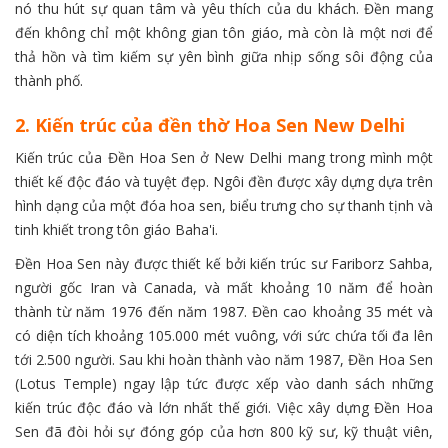
nó thu hút sự quan tâm và yêu thích của du khách. Đền mang
đến không chỉ một không gian tôn giáo, mà còn là một nơi để
thả hồn và tìm kiếm sự yên bình giữa nhịp sống sôi động của
thành phố.
2. Kiến trúc của đền thờ Hoa Sen New Delhi
Kiến trúc của Đền Hoa Sen ở New Delhi mang trong mình một
thiết kế độc đáo và tuyệt đẹp. Ngôi đền được xây dựng dựa trên
hình dạng của một đóa hoa sen, biểu trưng cho sự thanh tịnh và
tinh khiết trong tôn giáo Baha'i.
Đền Hoa Sen này được thiết kế bởi kiến trúc sư Fariborz Sahba,
người gốc Iran và Canada, và mất khoảng 10 năm để hoàn
thành từ năm 1976 đến năm 1987. Đền cao khoảng 35 mét và
có diện tích khoảng 105.000 mét vuông, với sức chứa tối đa lên
tới 2.500 người. Sau khi hoàn thành vào năm 1987, Đền Hoa Sen
(Lotus Temple) ngay lập tức được xếp vào danh sách những
kiến trúc độc đáo và lớn nhất thế giới. Việc xây dựng Đền Hoa
Sen đã đòi hỏi sự đóng góp của hơn 800 kỹ sư, kỹ thuật viên,