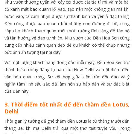
Khu vườn thượng uyển với cây cối được cắt tỉa tỉ mỉ và một bãi
cỏ xanh mát bao quanh lối vào, tạo nên một không gian mà khi
bước vào, ta cảm nhận được sự thanh bình và yên ả đặc trưng.
Đền cũng được bao quanh bởi những con đường đi bộ, cung
cấp cho khách tham quan một môi trường tĩnh lặng để tản bộ
và tận hưởng vẻ đẹp tự nhiên. Khu vườn của Đền Hoa Sen cũng
cung cấp nhiều cảnh quan đẹp để du khách có thể chụp những
bức ảnh ấn tượng tại nơi đây.
Với một lượng khách hàng đông đảo mỗi ngày, Đền Hoa Sen trở
thành biểu tượng đáng tự hào của New Delhi và một điểm đến
văn hóa quan trọng. Sự kết hợp giữa kiến trúc độc đáo và ý
nghĩa tâm linh sâu sắc đã làm nên sự hấp dẫn và sự đặc biệt
của đền này.
3. Thời điểm tốt nhất để đến thăm đền Lotus,
Delhi
Thời gian lý tưởng để ghé thăm đền Lotus là từ tháng Mười đến
tháng Ba, khi mà Delhi trải qua một thời tiết tuyệt vời. Trong