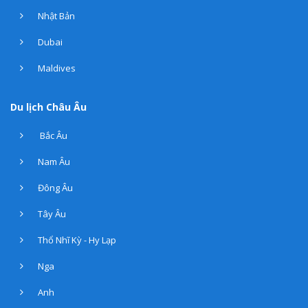
Nhật Bản
Dubai
Maldives
Du lịch Châu Âu
Bắc Âu
Nam Âu
Đông Âu
Tây Âu
Thổ Nhĩ Kỳ - Hy Lạp
Nga
Anh