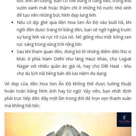
bức ảnh ấn tượng. Bạn có thể đứng ở cổng vào, trong khu
vườn xanh mát hoặc thậm chí ở những hồ nước nhỏ xinh
để tạo nên những bức hình đẹp lung linh.
Nếu có dịp ghé qua đền Hoa Sen Ấn Độ vào buổi tối, khi
ngôi đền được trang trí bằng đèn, bạn sẽ ngỡ ngàng trước
sự lung linh và rực rỡ của nó. Nó giống như một bông sen
rực sáng trong vùng trời rộng lớn.
Sau khi tham quan đền, đừng bỏ lỡ những điểm đến thú vị
khác ở phía Nam Delhi như làng Hauz Khas, chợ Lajpat
Nagar với nhiều quần áo giá rẻ, hay chợ Dilli Haat - khu
chợ du lịch nổi tiếng bán đồ lưu niệm đa dạng.
Vẻ đẹp của đền Hoa Sen Ấn Độ không thể được tường thuật
hoàn toàn bằng hình ảnh hay từ ngữ. Vậy nên, bạn nhất định
phải trực tiếp đến đây một lần trong đời để trọn vẹn thanh xuân
mà không hối tiếc.