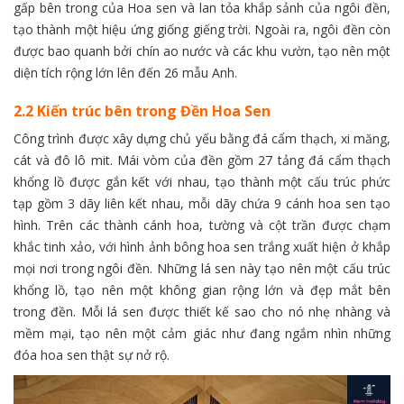
gấp bên trong của Hoa sen và lan tỏa khắp sảnh của ngôi đền,
tạo thành một hiệu ứng giống giếng trời. Ngoài ra, ngôi đền còn
được bao quanh bởi chín ao nước và các khu vườn, tạo nên một
diện tích rộng lớn lên đến 26 mẫu Anh.
2.2 Kiến trúc bên trong Đền Hoa Sen
Công trình được xây dựng chủ yếu bằng đá cẩm thạch, xi măng,
cát và đô lô mit. Mái vòm của đền gồm 27 tảng đá cẩm thạch
khổng lồ được gắn kết với nhau, tạo thành một cấu trúc phức
tạp gồm 3 dãy liên kết nhau, mỗi dãy chứa 9 cánh hoa sen tạo
hình. Trên các thành cánh hoa, tường và cột trần được chạm
khắc tinh xảo, với hình ảnh bông hoa sen trắng xuất hiện ở khắp
mọi nơi trong ngôi đền. Những lá sen này tạo nên một cấu trúc
khổng lồ, tạo nên một không gian rộng lớn và đẹp mắt bên
trong đền. Mỗi lá sen được thiết kế sao cho nó nhẹ nhàng và
mềm mại, tạo nên một cảm giác như đang ngắm nhìn những
đóa hoa sen thật sự nở rộ.