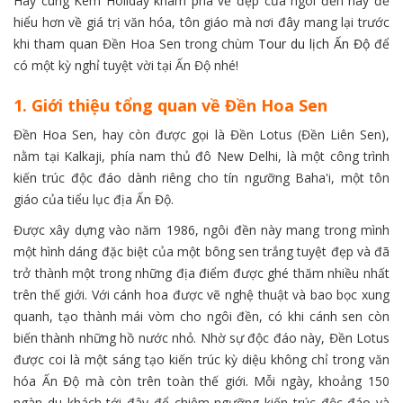
Hãy cùng Kem Holiday khám phá vẻ đẹp của ngôi đền này để
hiểu hơn về giá trị văn hóa, tôn giáo mà nơi đây mang lại trước
khi tham quan Đền Hoa Sen trong chùm
Tour du lịch Ấn Độ
để
có một kỳ nghỉ tuyệt vời tại Ấn Độ nhé!
1. Giới thiệu tổng quan về Đền Hoa Sen
Đền Hoa Sen, hay còn được gọi là Đền Lotus (Đền Liên Sen),
nằm tại Kalkaji, phía nam thủ đô New Delhi, là một công trình
kiến trúc độc đáo dành riêng cho tín ngưỡng Baha'i, một tôn
giáo của tiểu lục địa Ấn Độ.
Được xây dựng vào năm 1986, ngôi đền này mang trong mình
một hình dáng đặc biệt của một bông sen trắng tuyệt đẹp và đã
trở thành một trong những địa điểm được ghé thăm nhiều nhất
trên thế giới. Với cánh hoa được vẽ nghệ thuật và bao bọc xung
quanh, tạo thành mái vòm cho ngôi đền, có khi cánh sen còn
biến thành những hồ nước nhỏ. Nhờ sự độc đáo này, Đền Lotus
được coi là một sáng tạo kiến trúc kỳ diệu không chỉ trong văn
hóa Ấn Độ mà còn trên toàn thế giới. Mỗi ngày, khoảng 150
ngàn du khách tới đây để chiêm ngưỡng kiến trúc độc đáo và