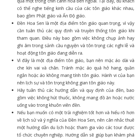
qua một trong chín cánh hoa bên ngoài. Tại đây, du khách
có thể nghe tiếng kinh cầu của các tôn giáo khác nhau,
bao gồm Phật giáo và Ấn Độ giáo.
Đền Hoa Sen là một địa điểm tôn giáo quan trọng, vì vậy
cần tuân thủ các quy định và truyền thống tôn giáo khi
tham quan. Điều này bao gồm việc không chụp ảnh hay
ghi âm trong sảnh cầu nguyện và tôn trọng các nghi lễ và
hoạt động tôn giáo đang diễn ra.
Vì đây là một địa điểm tôn giáo, bạn nên mặc áo dài và
che kín vai và chân. Tránh mặc áo quá hở hang, quần
ngắn hoặc áo không mang tính tôn giáo. Hành vi của bạn
nên lịch sự và tôn trọng không gian tôn giáo này.
Hãy tuân thủ các hướng dẫn và quy định của đền, bao
gồm việc không hút thuốc, không mang đồ ăn hoặc nước
uống vào trong khuôn viên đền.
Nếu bạn muốn có một trải nghiệm tốt hơn và hiểu rõ hơn
về lịch sử và ý nghĩa của Đền Hoa Sen, nên cân nhắc thuê
một hướng dẫn du lịch hoặc tham gia vào các tour được
tổ chức chuyên nghiệp. Hướng dẫn sẽ giúp bạn khám phá