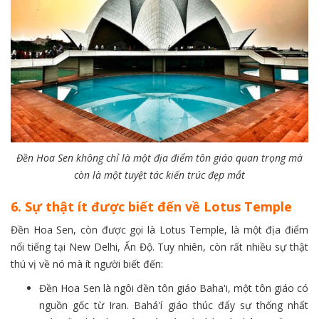
Đền Hoa Sen không chỉ là một địa điểm tôn giáo quan trọng mà
còn là một tuyệt tác kiến trúc đẹp mắt
6. Sự thật ít được biết đến về Lotus Temple
Đền Hoa Sen, còn được gọi là Lotus Temple, là một địa điểm
nổi tiếng tại New Delhi, Ấn Độ. Tuy nhiên, còn rất nhiều sự thật
thú vị về nó mà ít người biết đến:
Đền Hoa Sen là ngôi đền tôn giáo Baha'i, một tôn giáo có
nguồn gốc từ Iran. Bahá'í giáo thúc đẩy sự thống nhất