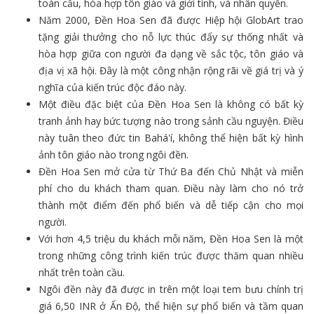
toàn cầu, hòa hợp tôn giáo và giới tính, và nhân quyền.
Năm 2000, Đền Hoa Sen đã được Hiệp hội GlobArt trao
tặng giải thưởng cho nỗ lực thúc đẩy sự thống nhất và
hòa hợp giữa con người đa dạng về sắc tộc, tôn giáo và
địa vị xã hội. Đây là một công nhận rộng rãi về giá trị và ý
nghĩa của kiến trúc độc đáo này.
Một điều đặc biệt của Đền Hoa Sen là không có bất kỳ
tranh ảnh hay bức tượng nào trong sảnh cầu nguyện. Điều
này tuân theo đức tin Bahá'í, không thể hiện bất kỳ hình
ảnh tôn giáo nào trong ngôi đền.
Đền Hoa Sen mở cửa từ Thứ Ba đến Chủ Nhật và miễn
phí cho du khách tham quan. Điều này làm cho nó trở
thành một điểm đến phổ biến và dễ tiếp cận cho mọi
người.
Với hơn 4,5 triệu du khách mỗi năm, Đền Hoa Sen là một
trong những công trình kiến trúc được thăm quan nhiều
nhất trên toàn cầu.
Ngôi đền này đã được in trên một loại tem bưu chính trị
giá 6,50 INR ở Ấn Độ, thể hiện sự phổ biến và tầm quan