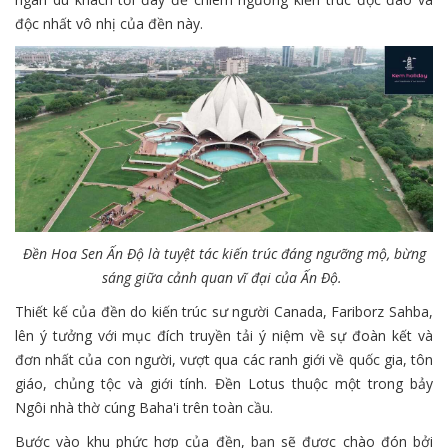
độc nhất vô nhị của đền này.
Đền Hoa Sen Ấn Độ là tuyệt tác kiến trúc đáng ngưỡng mộ, bừng
sáng giữa cảnh quan vĩ đại của Ấn Độ.
Thiết kế của đền do kiến trúc sư người Canada, Fariborz Sahba,
lên ý tưởng với mục đích truyền tải ý niệm về sự đoàn kết và
đơn nhất của con người, vượt qua các ranh giới về quốc gia, tôn
giáo, chủng tộc và giới tính. Đền Lotus thuộc một trong bảy
Ngôi nhà thờ cúng Baha'i trên toàn cầu.
Bước vào khu phức hợp của đền, bạn sẽ được chào đón bởi