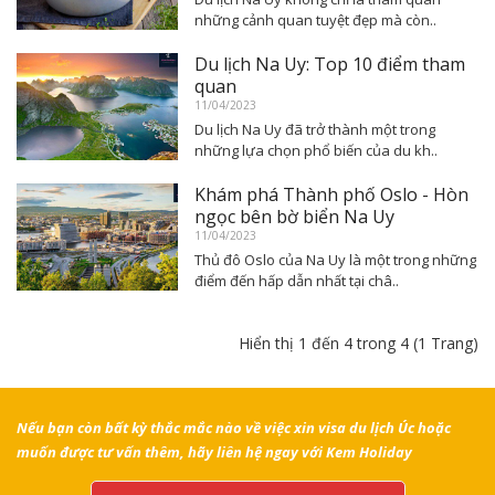
những cảnh quan tuyệt đẹp mà còn..
Du lịch Na Uy: Top 10 điểm tham
quan
11/04/2023
Du lịch Na Uy đã trở thành một trong
những lựa chọn phổ biến của du kh..
Khám phá Thành phố Oslo - Hòn
ngọc bên bờ biển Na Uy
11/04/2023
Thủ đô Oslo của Na Uy là một trong những
điểm đến hấp dẫn nhất tại châ..
Hiển thị 1 đến 4 trong 4 (1 Trang)
Nếu bạn còn bất kỳ thắc mắc nào về việc xin visa du lịch Úc hoặc
muốn được tư vấn thêm, hãy liên hệ ngay với Kem Holiday