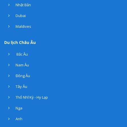
Nhật Bản
Dubai
Maldives
Du lịch Châu Âu
Bắc Âu
Nam Âu
Đông Âu
Tây Âu
Thổ Nhĩ Kỳ - Hy Lạp
Nga
Anh