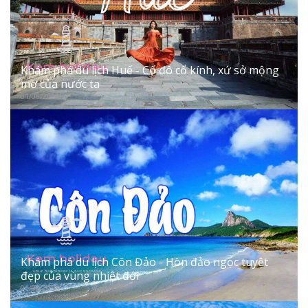
Khám phá du lịch Huế - Cố đô cổ kính, xứ sở mộng
mơ của nước ta
01/06/2024
Khám phá du lịch Côn Đảo - Hòn đảo ngọc tuyệt
đẹp của vùng nhiệt đới
01/06/2024