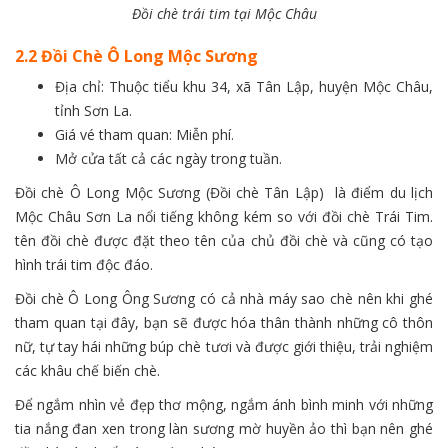
Đồi chè trái tim tại Mộc Châu
2.2 Đồi Chè Ô Long Mộc Sương
Địa chỉ: Thuộc tiểu khu 34, xã Tân Lập, huyện Mộc Châu,
tỉnh Sơn La.
Giá vé tham quan: Miễn phí.
Mở cửa tất cả các ngày trong tuần.
Đồi chè Ô Long Mộc Sương (Đồi chè Tân Lập) là điểm du lịch
Mộc Châu Sơn La nổi tiếng không kém so với đồi chè Trái Tim.
tên đồi chè được đặt theo tên của chủ đồi chè và cũng có tạo
hình trái tim độc đáo.
Đồi chè Ô Long Ông Sương có cả nhà máy sao chè nên khi ghé
tham quan tại đây, bạn sẽ được hóa thân thành những cô thôn
nữ, tự tay hái những búp chè tươi và được giới thiệu, trải nghiệm
các khâu chế biến chè.
Để ngắm nhìn vẻ đẹp thơ mộng, ngắm ánh bình minh với những
tia nắng đan xen trong làn sương mờ huyền ảo thì bạn nên ghé