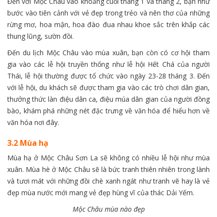
Đến với Mộc Châu vào khoảng cuối tháng 1 và tháng 2, bạn như
bước vào tiên cảnh với vẻ đẹp trong trẻo và nên thơ của những
rừng mơ, hoa mận, hoa đào đua nhau khoe sắc trên khắp các
thung lũng, sườn đồi.
Đến du lịch Mộc Châu vào mùa xuân, bạn còn có cơ hội tham
gia vào các lễ hội truyền thống như lễ hội Hết Chá của người
Thái, lễ hội thường được tổ chức vào ngày 23-28 tháng 3. Đến
với lễ hội, du khách sẽ được tham gia vào các trò chơi dân gian,
thưởng thức làn điệu dân ca, điệu múa dân gian của người đồng
bào, khám phá những nét đặc trưng về văn hóa để hiểu hơn về
văn hóa nơi đây.
3.2 Mùa hạ
Mùa hạ ở Mộc Châu Sơn La sẽ không có nhiều lễ hội như mùa
xuân. Mùa hè ở Mộc Châu sẽ là bức tranh thiên nhiên trong lành
và tươi mát với những đồi chè xanh ngát như tranh vẽ hay là vẻ
đẹp mùa nước mới mang vẻ đẹp hùng vĩ của thác Dải Yếm.
Mộc Châu mùa nào đẹp