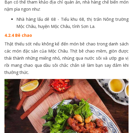
Bạn có thể tham khảo địa chỉ quán ăn, nhà hàng chế biến món
nậm pìa ngon như:
Nhà hàng lẩu dê 68 - Tiểu khu 68, thị trấn Nông trường
Mộc Châu, huyện Mộc Châu, tỉnh Sơn La.
4.2.4 Bê chao
Thật thiếu sót nếu không kể đến món bê chao trong danh sách
các món đặc sản của Mộc Châu. Thịt bê chao mềm, giòn được
thái thành những miếng nhỏ, nhúng qua nước sôi và ướp gia vị
rồi mang chao qua dầu sôi chắc chắn sẽ làm bạn say đắm khi
thưởng thức.