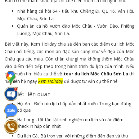
Bạn có thể tham khảo địa chỉ chế biến món cá hồi ngon như:
Nhà hàng cá hồi 64 - tiểu khu Chiềng Đi, QL 16, Vân Hồi,
Mộc Châu, Sơn La.
Quán ăn cá hồi vườn đào Mộc Châu - Vườn Đào, Phiêng
Luông, Mộc Châu, Sơn La.
Bài viết này, Kem Holiday chia sẻ đến bạn các điểm du lịch Mộc
Châu nổi tiếng, các món ăn đặc sản cũng như vẻ đẹp của Mộc
Châu qua các mùa. Còn chần chừ gì mà không thêm Mộc Châu
vào điểm đến tiếp theo trong hành trình du lịch của mình. Nếu
bạn muốn tìm hiểu cụ thể về
tour du lịch Mộc Châu Sơn La
thì
hãy liên hệ ngay
Kem Holiday
để được tư vấn cụ thể nhé!
Bài viết liên quan
Hội An - Điểm du lịch hấp dẫn nhất miền Trung bạn đừng
bỏ qua
Hạ Long - tất tần tật kinh nghiệm du lịch và các điểm
check in hấp dẫn nhất
Du lịch Cát Bà trọn vẹn với những điểm đến đẹp và thu