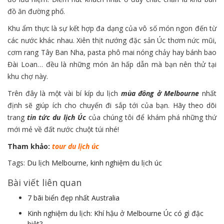
đồ ăn đường phố.
Khu ẩm thực là sự kết hợp đa dạng của vô số món ngon đến từ
các nước khác nhau. Xiên thịt nướng đặc sản Úc thơm nức mũi,
cơm rang Tây Ban Nha, pasta phô mai nóng chảy hay bánh bao
Đài Loan… đều là những món ăn hấp dẫn mà bạn nên thử tại
khu chợ này.
Trên đây là một vài bí kíp du lịch
mùa đông ở Melbourne
nhất
định sẽ giúp ích cho chuyến đi sắp tới của bạn. Hãy theo dõi
trang
tin tức du lịch Úc
của chúng tôi để khám phá những thứ
mới mẻ về đất nước chuột túi nhé!
Tham khảo:
tour du lịch úc
Tags:
Du lịch Melbourne
,
kinh nghiệm du lịch úc
Bài viết liên quan
7 bãi biển đẹp nhất Australia
Kinh nghiệm du lịch: Khí hậu ở Melbourne Úc có gì đặc
biệt?