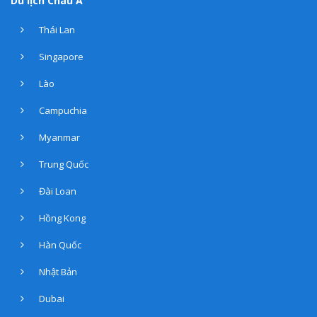
Du lịch Châu Á
Thái Lan
Singapore
Lào
Campuchia
Myanmar
Trung Quốc
Đài Loan
Hồng Kong
Hàn Quốc
Nhật Bản
Dubai