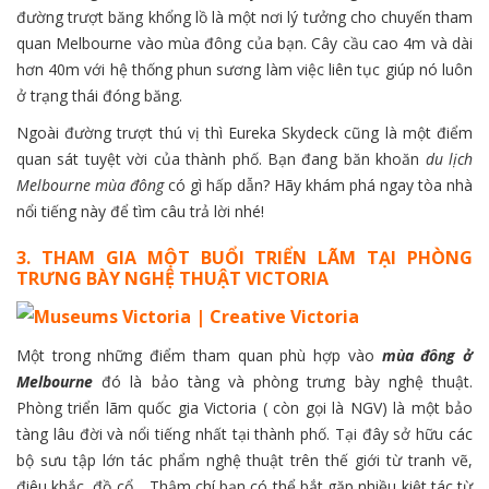
đường trượt băng khổng lồ là một nơi lý tưởng cho chuyến tham
quan Melbourne vào mùa đông của bạn. Cây cầu cao 4m và dài
hơn 40m với hệ thống phun sương làm việc liên tục giúp nó luôn
ở trạng thái đóng băng.
Ngoài đường trượt thú vị thì Eureka Skydeck cũng là một điểm
quan sát tuyệt vời của thành phố. Bạn đang băn khoăn
du lịch
Melbourne mùa đông
có gì hấp dẫn? Hãy khám phá ngay tòa nhà
nổi tiếng này để tìm câu trả lời nhé!
3. THAM GIA MỘT BUỔI TRIỂN LÃM TẠI PHÒNG
TRƯNG BÀY NGHỆ THUẬT VICTORIA
Một trong những điểm tham quan phù hợp vào
mùa đông ở
Melbourne
đó là bảo tàng và phòng trưng bày nghệ thuật.
Phòng triển lãm quốc gia Victoria ( còn gọi là NGV) là một bảo
tàng lâu đời và nổi tiếng nhất tại thành phố. Tại đây sở hữu các
bộ sưu tập lớn tác phẩm nghệ thuật trên thế giới từ tranh vẽ,
điêu khắc, đồ cổ… Thậm chí bạn có thể bắt gặp nhiều kiệt tác từ