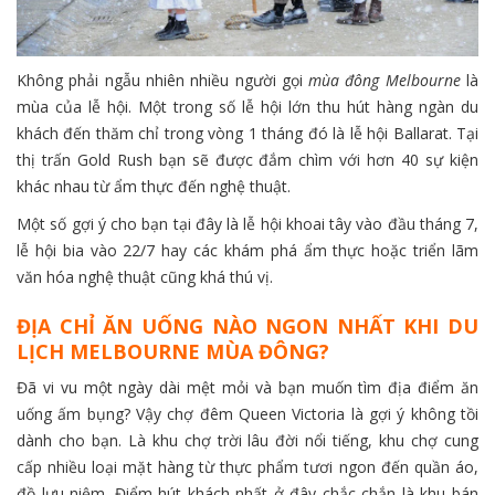
Không phải ngẫu nhiên nhiều người gọi
mùa đông Melbourne
là
mùa của lễ hội. Một trong số lễ hội lớn thu hút hàng ngàn du
khách đến thăm chỉ trong vòng 1 tháng đó là lễ hội Ballarat. Tại
thị trấn Gold Rush bạn sẽ được đắm chìm với hơn 40 sự kiện
khác nhau từ ẩm thực đến nghệ thuật.
Một số gợi ý cho bạn tại đây là lễ hội khoai tây vào đầu tháng 7,
lễ hội bia vào 22/7 hay các khám phá ẩm thực hoặc triển lãm
văn hóa nghệ thuật cũng khá thú vị.
ĐỊA CHỈ ĂN UỐNG NÀO NGON NHẤT KHI DU
LỊCH MELBOURNE MÙA ĐÔNG?
Đã vi vu một ngày dài mệt mỏi và bạn muốn tìm địa điểm ăn
uống ấm bụng? Vậy chợ đêm Queen Victoria là gợi ý không tồi
dành cho bạn. Là khu chợ trời lâu đời nổi tiếng, khu chợ cung
cấp nhiều loại mặt hàng từ thực phẩm tươi ngon đến quần áo,
đồ lưu niệm. Điểm hút khách nhất ở đây chắc chắn là khu bán