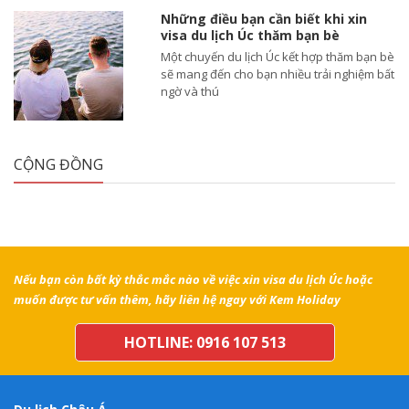
Những điều bạn cần biết khi xin
visa du lịch Úc thăm bạn bè
Một chuyến du lịch Úc kết hợp thăm bạn bè
sẽ mang đến cho bạn nhiều trải nghiệm bất
ngờ và thú
CỘNG ĐỒNG
Nếu bạn còn bất kỳ thắc mắc nào về việc xin visa du lịch Úc hoặc
muốn được tư vấn thêm, hãy liên hệ ngay với Kem Holiday
HOTLINE: 0916 107 513