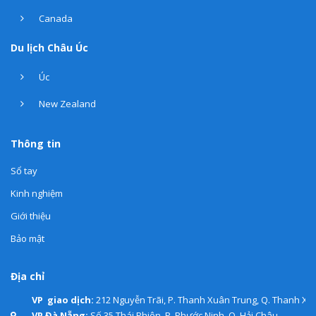
Canada
Du lịch Châu Úc
Úc
New Zealand
Thông tin
Sổ tay
Kinh nghiệm
Giới thiệu
Bảo mật
Địa chỉ
VP giao dịch:
212 Nguyễn Trãi, P. Thanh Xuân Trung, Q. Thanh Xuâ
VP Đà Nẵng:
Số 35 Thái Phiên, P. Phước Ninh, Q. Hải Châu.