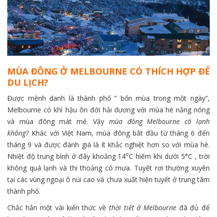
MÙA ĐÔNG Ở MELBOURNE CÓ THÍCH HỢP ĐỂ
DU LỊCH?
Được mệnh danh là thành phố ” bốn mùa trong một ngày”,
Melbourne có khí hậu ôn đới hải dương với mùa hè nắng nóng
và mùa đông mát mẻ. Vậy
mùa đông Melbourne có lạnh
không?
Khác với Việt Nam, mùa đông bắt đầu từ tháng 6 đến
tháng 9 và được đánh giá là ít khắc nghiệt hơn so với mùa hè.
o
Nhiệt độ trung bình ở đây khoảng 14
C hiếm khi dưới 5°C , trời
không quá lạnh và thi thoảng có mưa. Tuyết rơi thường xuyên
tại các vùng ngoại ô núi cao và chưa xuất hiện tuyết ở trung tâm
thành phố.
Chắc hẳn một vài kiến thức về
thời tiết ở Melbourne
đã đủ để