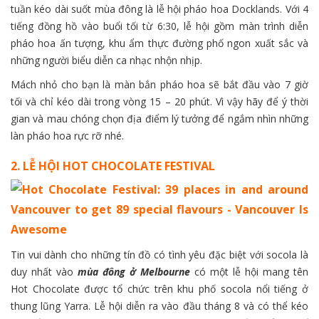
tuần kéo dài suốt mùa đông là lễ hội pháo hoa Docklands. Với 4
tiếng đồng hồ vào buổi tối từ 6:30, lễ hội gồm màn trình diễn
pháo hoa ấn tượng, khu ẩm thực đường phố ngon xuất sắc và
những người biểu diễn ca nhạc nhộn nhịp.
Mách nhỏ cho bạn là màn bắn pháo hoa sẽ bắt đầu vào 7 giờ
tối và chỉ kéo dài trong vòng 15 – 20 phút. Vì vậy hãy để ý thời
gian và mau chóng chọn địa điểm lý tưởng để ngắm nhìn những
làn pháo hoa rực rỡ nhé.
2. LỄ HỘI HOT CHOCOLATE FESTIVAL
Tin vui dành cho những tín đồ có tình yêu đặc biệt với socola là
duy nhất vào
mùa đông ở Melbourne
có một lễ hội mang tên
Hot Chocolate được tổ chức trên khu phố socola nổi tiếng ở
thung lũng Yarra. Lễ hội diễn ra vào đầu tháng 8 và có thể kéo