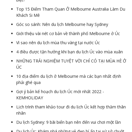
Top 15 Điểm Tham Quan Ở Melbourne Australia Làm Du
Khách Si Mê
Góc so sánh: Nên du lịch Melbourne hay Sydney
Giới thiệu vài nét cơ bản về thành phố Melbourne ở Úc
Vì sao nên du lịch mùa thu vàng tại nước Úc
4 điều được tận hưởng khi bạn du lịch Úc vào mùa xuân
NHỮNG TRẢI NGHIỆM TUYỆT VỜI CHỈ CÓ TẠI MÙA HÈ Ở
ÚC
10 địa điểm du lịch ở Melbourne mà các bạn nhất định
phải ghé qua
Gợi ý bản kế hoạch du lịch Úc mới nhất 2022 -
KEMHOLIDAY
Lịch trình tham khảo tour đi du lịch Úc kết hợp thăm thân
nhân
Du lịch Sydney: 9 bãi biển bạn nên đến vui chơi một lần
Du lịch Úc: Khám phá những vẻ đẹp bí ẩn tại xứ sở chuột