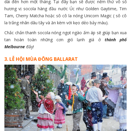
dài đến hơn một tháng. Tại đây bạn sẽ được nếm thử vô số
hương vị socola hàng đầu nước Úc như Golden Gaytime, Tim
Tam, Cherry Matcha hoặc sô cô la nóng Unicorn Magic ( sô cô
la trắng nhân dâu tây và ăn kèm với kẹo dẻo bảy màu).
Chắc chắn thanh socola nóng ngọt ngào ấm áp sẽ giúp bạn xua
tan hoàn toàn những cơn gió lạnh giá ở
thành phố
Melbourne
đấy!
3. LỄ HỘI MÙA ĐÔNG BALLARAT