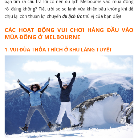
bạn tìm ra câu trả lời có nên du lịch Melbourne vào mùa đông
rồi đúng không? Tiết trời se se lạnh vừa khiến bầu không khí dễ
chịu lại còn thuận lợi chuyến
du lịch Úc
thú vị của bạn đấy!
CÁC HOẠT ĐỘNG VUI CHƠI HÀNG ĐẦU VÀO
MÙA ĐÔNG Ở MELBOURNE
1. VUI ĐÙA THỎA THÍCH Ở KHU LÀNG TUYẾT