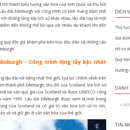
đã trở thành biểu tượng văn hóa của Anh Quốc và thu hút
Lâu đài Edinburgh với công trình cổ kính mang đậm tính
DỊCH V
 Với những tầng lớp lịch sử khác nhau, lâu đài này là một
là điểm đến không thể bỏ qua với nhiều du khách khi đến
Thủ tục 
Giá dịch
ng quý độc giả khám phá kiến trúc độc đáo và những câu
Hồ sơ xi
dinburgh.
Quy trìn
Edinburgh - Công trình lộng lẫy bậc nhất
Hướng d
 lâu đài nổi tiếng nhất thế giới, tọa lạc chênh vênh trên
tâm thành phố Edinburgh, thủ đô của Scotland. Với lịch sử
DANH
 một tài sản quý giá của Scotland và được UNESCO công
vào năm 1995. Lâu đài Edinburgh được xem là một trong
Sổ 
ng của Scotland và có giá trị văn hóa lịch sử to lớn,
ảo vệ và giữ gìn di sản văn hóa của thế giới.
TIN M