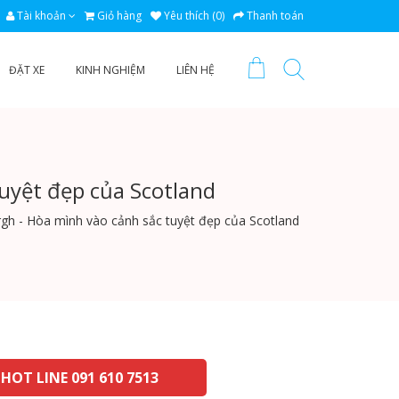
Tài khoản
Giỏ hàng
Yêu thích (0)
Thanh toán
ĐẶT XE
KINH NGHIỆM
LIÊN HỆ
tuyệt đẹp của Scotland
urgh - Hòa mình vào cảnh sắc tuyệt đẹp của Scotland
HOT LINE 091 610 7513