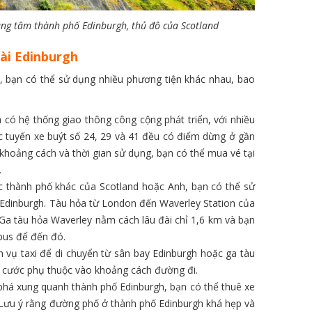
ung tâm thành phố Edinburgh, thủ đô của Scotland
đài Edinburgh
h, bạn có thể sử dụng nhiều phương tiện khác nhau, bao
 có hệ thống giao thông công cộng phát triển, với nhiều
ác tuyến xe buýt số 24, 29 và 41 đều có điểm dừng ở gần
 khoảng cách và thời gian sử dụng, bạn có thể mua vé tại
.
 thành phố khác của Scotland hoặc Anh, bạn có thể sử
 Edinburgh. Tàu hỏa từ London đến Waverley Station của
Ga tàu hỏa Waverley nằm cách lâu đài chỉ 1,6 km và bạn
 bus để đến đó.
h vụ taxi để di chuyển từ sân bay Edinburgh hoặc ga tàu
á cước phụ thuộc vào khoảng cách đường đi.
há xung quanh thành phố Edinburgh, bạn có thể thuê xe
. Lưu ý rằng đường phố ở thành phố Edinburgh khá hẹp và