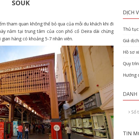
SOUK
DỊCH V
iểm tham quan không thể bỏ qua của mỗi du khách khi đi
Thủ tục 
 này nằm tại trung tâm của con phố cổ Deira dài chừng
 gian hàng có khoảng 5-7 nhân viên.
Giá dịch
Hồ sơ xi
Quy trìn
Hướng d
DANH
Sổ 
TIN M