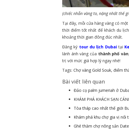
(chiếc nhẫn vàng to, nặng nhất thế gi
Tại đây, mỗi cửa hàng vàng có một
thời điểm tốt nhất để khách du lịc
khoảng thời gian đông đúc nhất.
Đăng ký
tour du lịch Dubai
tại
K
lánh ánh vàng của
thành phố vàn
trị với mức giá hợp lý ngay nhé!
Tags:
Chợ vàng Gold Souk
,
điểm thă
Bài viết liên quan
Đảo cọ palm jumeriah ở Duba
KHÁM PHÁ KHÁCH SẠN CÁNH
Tòa tháp cao nhất thế giới Bu
Khám phá khu chợ gia vị nổi t
Ghé thăm chợ nông sản Date 