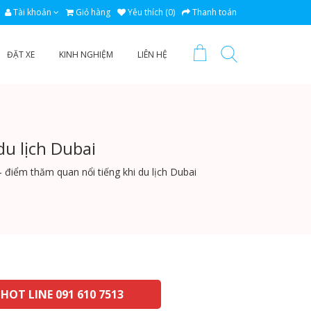
Tài khoản
Giỏ hàng
Yêu thích (0)
Thanh toán
ĐẶT XE
KINH NGHIỆM
LIÊN HỆ
u lịch Dubai
 điểm thăm quan nổi tiếng khi du lịch Dubai
HOT LINE 091 610 7513