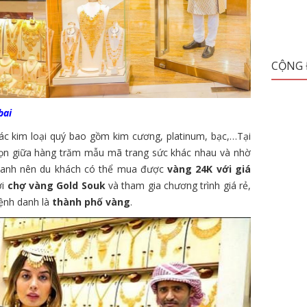
CỘNG
bai
ác kim loại quý bao gồm kim cương, platinum, bạc,…Tại
chọn giữa hàng trăm mẫu mã trang sức khác nhau và nhờ
doanh nên du khách có thể mua được
vàng 24K với giá
ới
chợ vàng Gold Souk
và tham gia chương trình giá rẻ,
mệnh danh là
thành phố vàng
.