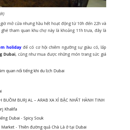
ới)
 giờ mở cửa nhưng hầu hết hoạt động từ 10h đến 22h và
h ghé tham quan khu chợ này là khoảng 11h trưa, đây là
em holiday
để có cơ hội chiêm ngưỡng sự giàu có, lấp
g Dubai
, cũng như mua được những món trang sức giá
m quan nổi tiếng khi du lịch Dubai
i
 BUỒM BURJ AL – ARAB XA XỈ BẬC NHẤT HÀNH TINH
rj Khalifa
iếng Dubai - Spicy Souk
Market - Thiên đường quả Chà Là ở tại Dubai