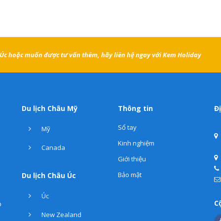
h Úc hoặc muốn được tư vấn thêm, hãy liên hệ ngay với Kem Holiday
Du lịch Châu Mỹ
Thông tin
Đị
Sổ tay
Mỹ
Kinh nghiệm
Canada
Giới thiệu
Bảo mật
Du lịch Châu Úc
Úc
C
p
New Zealand