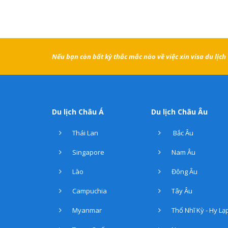
Nếu bạn còn bất kỳ thắc mắc nào về việc xin visa du lịc
Du lịch Châu Á
Du lịch Châu Âu
Thái Lan
Bắc Âu
Singapore
Nam Âu
Lào
Đông Âu
Campuchia
Tây Âu
Myanmar
Thổ Nhĩ Kỳ - Hy Lạ