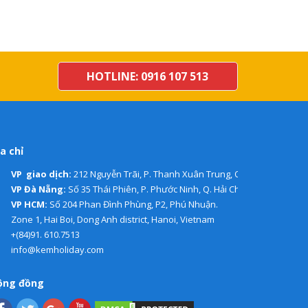
HOTLINE: 0916 107 513
a chỉ
VP giao dịch:
212 Nguyễn Trãi, P. Thanh Xuân Trung, Q. Thanh Xuân, H
VP Đà Nẵng:
Số 35 Thái Phiên, P. Phước Ninh, Q. Hải Châu.
VP HCM:
Số 204 Phan Đình Phùng, P2, Phú Nhuận.
Zone 1, Hai Boi, Dong Anh district, Hanoi, Vietnam
+(84)91. 610.7513
info@kemholiday.com
ộng đồng