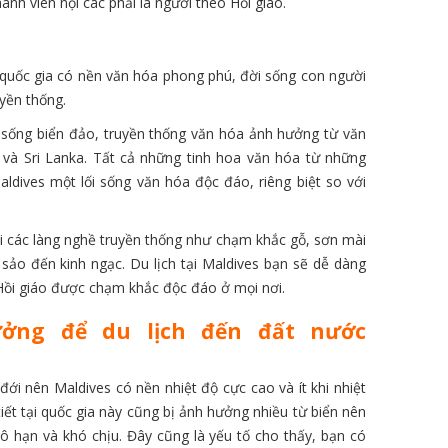
ành viên nội các phải là người theo Hồi giáo.
 quốc gia có nền văn hóa phong phú, đời sống con người
uyền thống.
i sống biển đảo, truyền thống văn hóa ảnh hưởng từ văn
 và Sri Lanka. Tất cả những tinh hoa văn hóa từ những
ldives một lối sống văn hóa độc đáo, riêng biệt so với
i các làng nghề truyền thống như chạm khắc gỗ, sơn mài
sảo đến kinh ngạc. Du lịch tại Maldives bạn sẽ dễ dàng
 Hồi giáo được chạm khắc độc đáo ở mọi nơi.
ưởng để du lịch đến đất nước
đới nên Maldives có nền nhiệt độ cực cao và ít khi nhiệt
iết tại quốc gia này cũng bị ảnh hưởng nhiều từ biển nên
ô hạn và khó chịu. Đây cũng là yếu tố cho thấy, bạn có