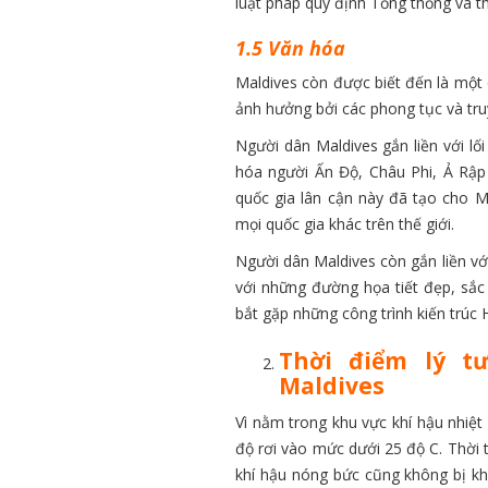
luật pháp quy định Tổng thống và th
1.5 Văn hóa
Maldives còn được biết đến là một
ảnh hưởng bởi các phong tục và tr
Người dân Maldives gắn liền với lố
hóa người Ấn Độ, Châu Phi, Ả Rập
quốc gia lân cận này đã tạo cho Ma
mọi quốc gia khác trên thế giới.
Người dân Maldives còn gắn liền vớ
với những đường họa tiết đẹp, sắc 
bắt gặp những công trình kiến trúc
Thời điểm lý t
Maldives
Vì nằm trong khu vực khí hậu nhiệt 
độ rơi vào mức dưới 25 độ C. Thời t
khí hậu nóng bức cũng không bị kh