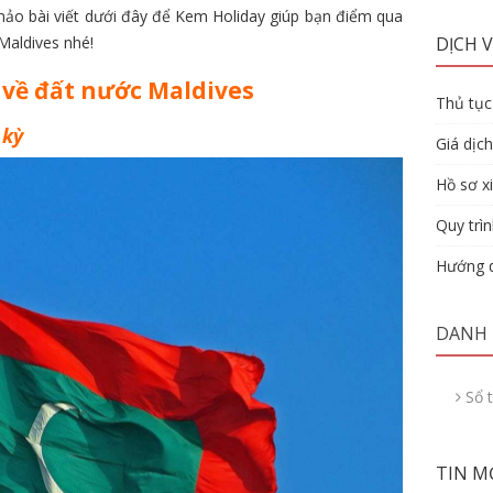
hảo bài viết dưới đây để Kem Holiday giúp bạn điểm qua
 Maldives nhé!
DỊCH V
 về đất nước Maldives
Thủ tục 
 kỳ
Giá dịch
Hồ sơ xi
Quy trìn
Hướng d
DANH
Sổ 
TIN M