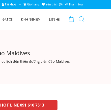
Tài khoản
Giỏ hàng
Yêu thích (0)
Thanh toán
ĐẶT XE
KINH NGHIỆM
LIÊN HỆ
ảo Maldives
m du lịch đến thiên đường biển đảo Maldives
HOT LINE 091 610 7513