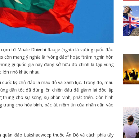
ừ cụm từ Maale Dhivehi Raajje (nghĩa là vương quốc đảo
es còn mang ý nghĩa là “vòng đảo” hoặc “trăm nghìn hòn
 những gì quốc gia này đang sở hữu đó chính là tập vùng
o lớn nhỏ khác nhau.
u quốc kỳ chủ đảo là màu đỏ và xanh lục. Trong đó, màu
ùng dân tộc đã đứng lên chiến đấu để giành lại độc lập
 trưng cho sự sống, sự phồn vinh, phát triển. Còn hình
g trưng cho hòa bình, bác ái, niềm tin của nhân dân vào
nam quần đảo Lakshadweep thuộc Ấn Độ và cách phía tây