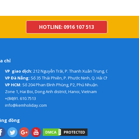
HOTLINE: 0916 107 513
a chỉ
VP giao dịch:
212 Nguyễn Trãi, P. Thanh Xuân Trung, Q. Thanh Xuân, H
VP Đà Nẵng:
Số 35 Thái Phiên, P. Phước Ninh, Q. Hải Châu.
VP HCM:
Số 204 Phan Đình Phùng, P2, Phú Nhuận.
Zone 1, Hai Boi, Dong Anh district, Hanoi, Vietnam
+(84)91. 610.7513
info@kemholiday.com
ộng đồng