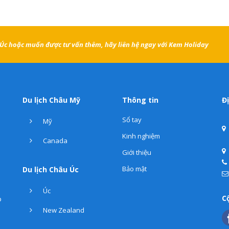
h Úc hoặc muốn được tư vấn thêm, hãy liên hệ ngay với Kem Holiday
Du lịch Châu Mỹ
Thông tin
Đị
Sổ tay
Mỹ
Kinh nghiệm
Canada
Giới thiệu
Bảo mật
Du lịch Châu Úc
Úc
C
p
New Zealand