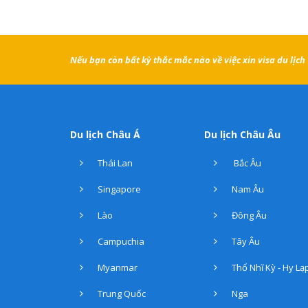
Nếu bạn còn bất kỳ thắc mắc nào về việc xin visa du lịc
Du lịch Châu Á
Du lịch Châu Âu
Thái Lan
Bắc Âu
Singapore
Nam Âu
Lào
Đông Âu
Campuchia
Tây Âu
Myanmar
Thổ Nhĩ Kỳ - Hy Lạ
Trung Quốc
Nga