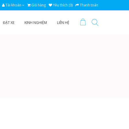
Tài khoản
Giỏ hàng
Yêu thích (0)
Thanh toán
ĐẶT XE
KINH NGHIỆM
LIÊN HỆ