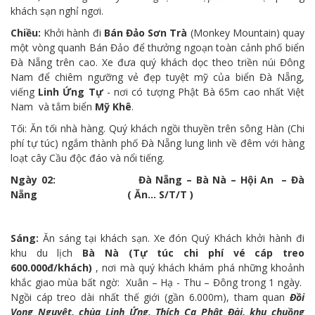
khách sạn nghỉ ngơi.
Chiều:
Khởi hành đi
Bán Đảo Sơn Trà
(Monkey Mountain) quay
một vòng quanh Bán Đảo để thưởng ngoạn toàn cảnh phố biển
Đà Nẵng trên cao. Xe đưa quý khách dọc theo triền núi Đông
Nam để chiêm ngưỡng vẻ đẹp tuyệt mỹ của biển Đà Nẵng,
viếng
Linh Ứng Tự
- nơi có tượng Phật Bà 65m cao nhất Việt
Nam và tắm biển
Mỹ Khê
.
Tối: Ăn tối nhà hàng. Quý khách ngồi thuyền trên sông Hàn (Chi
phí tự túc) ngắm thành phố Đà Nẵng lung linh về đêm với hàng
loạt cây Cầu độc đáo và nổi tiếng.
Ngày 02: Đà Nẵng – Bà Nà – Hội An – Đà
Nẵng ( Ăn… S/T/T )
Sáng:
Ăn sáng tại khách sạn. Xe đón Quý Khách khởi hành đi
khu du lịch
Bà Nà (Tự túc chi phí vé cáp treo
600.000đ/khách)
, nơi mà quý khách khám phá những khoảnh
khắc giao mùa bất ngờ: Xuân – Hạ - Thu – Đông trong 1 ngày.
Ngồi cáp treo dài nhất thế giới (gần 6.000m), tham quan
Đồi
Vọng Nguyệt, chùa Linh Ứng, Thích Ca Phật Đài, khu chuồng