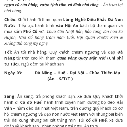
ngựa cũ của Pháp, vườn tịnh tâm và đỉnh nhà rông…
Ăn trưa tại
nhà hàng.
Chiều:
Khởi hành đi tham quan
Làng Nghề Điêu Khắc Đá Non
Nước
. Tiếp tục hành trình
vào Hội An
bách bộ tham quan và
mua sắm
Phố Cổ
với:
Chùa Cầu Nhật Bản, Bảo tàng văn hóa Sa
Huỳnh, Nhà Cổ hàng trăm năm tuổi, Hội Quán Phước Kiến &
Xưởng thủ công mỹ nghệ.
Tối:
Ăn tối nhà hàng. Quý khách chiêm ngưỡng vẻ đẹp
Đà
Nẵng
từ trên cao khi tham
quan Vòng Quay Mặt Trời
(Chi phí
tự túc).
Ngủ đêm tại khách sạn
Ngày 03: Đà Nẵng – Huế - Đại Nội – Chùa Thiên Mụ
(Ăn… S/T/T )
Sáng:
Ăn sáng, trả phòng khách sạn. Xe đưa Quý Khách khởi
hành đi
Cố đô Huế
, hành trình xuyên hầm đường bộ đèo
Hải
Vân –
hầm đèo dài nhất Việt Nam, trên đường quý khách có cơ
hội chiêm ngưỡng vẻ đẹp non nước Việt Nam với những bãi biển
trải dài cũng những bãi cát trắng mịn. Tới
cố đô Huế,
xe đưa
đoàn về khách sạn , nhận phòng nghỉ ngơi. Ăn trưa.