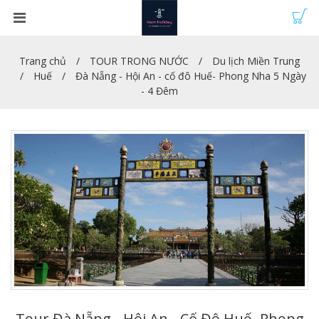
Trang chủ
TOUR TRONG NƯỚC
Du lịch Miền Trung
Huế
Đà Nẵng - Hội An - cố đô Huế- Phong Nha 5 Ngày
- 4 Đêm
Tour Đà Nẵng - Hội An - Cố Đô Huế- Phong