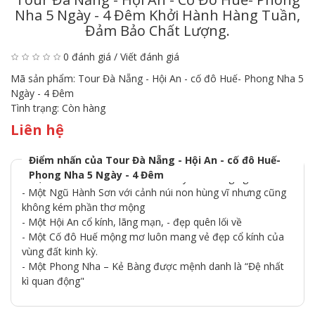
Nha 5 Ngày - 4 Đêm Khởi Hành Hàng Tuần,
Đảm Bảo Chất Lượng.
0 đánh giá
/
Viết đánh giá
Mã sản phẩm:
Tour Đà Nẵng - Hội An - cố đô Huế- Phong Nha 5
Ngày - 4 Đêm
Tình trạng:
Còn hàng
Liên hệ
Điểm nhấn của Tour Đà Nẵng - Hội An - cố đô Huế-
Phong Nha 5 Ngày - 4 Đêm
- Một Bà Nà xứ sở thần tiên đến say đắm lòng người
- Một Ngũ Hành Sơn với cảnh núi non hùng vĩ nhưng cũng
không kém phần thơ mộng
- Một Hội An cổ kính, lãng mạn, - đẹp quên lối về
- Một Cố đô Huế mộng mơ luôn mang vẻ đẹp cổ kính của
vùng đất kinh kỳ.
- Một Phong Nha – Kẻ Bàng được mệnh danh là “Đệ nhất
kì quan động"