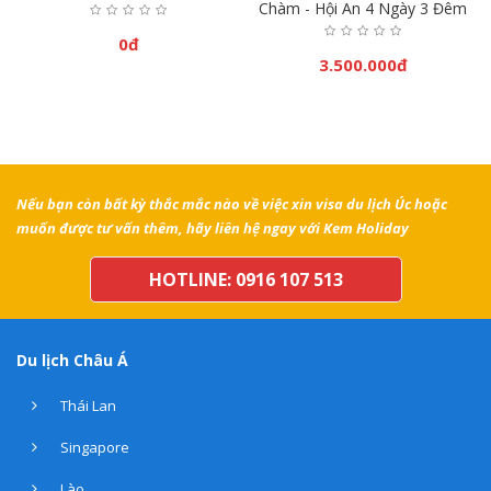
ừ
Chàm - Hội An 4 Ngày 3 Đêm
0đ
3.500.000đ
Nếu bạn còn bất kỳ thắc mắc nào về việc xin visa du lịch Úc hoặc
muốn được tư vấn thêm, hãy liên hệ ngay với Kem Holiday
HOTLINE: 0916 107 513
Du lịch Châu Á
Thái Lan
Singapore
Lào