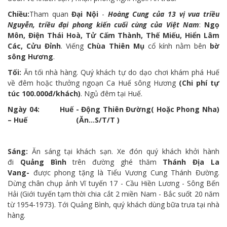
Chiều:
Tham quan
Đại Nội
-
Hoàng Cung của 13 vị vua triều
Nguyễn, triều đại phong kiến cuối cùng của Việt Nam
:
Ngọ
Môn, Điện Thái Hoà, Tử Cấm Thành, Thế Miếu, Hiển Lâm
Các, Cửu Đỉnh
. Viếng
Chùa Thiên Mụ
cổ kính nằm bên
bờ
sông Hương
.
Tối:
Ăn tối nhà hàng. Quý khách tự do dạo chơi khám phá Huế
về đêm hoặc thưởng ngoạn Ca Huế sông Hương
(Chi phí tự
túc 100.000đ/khách)
. Ngủ đêm tại Huế.
Ngày 04: Huế - Động Thiên Đường( Hoặc Phong Nha)
– Huế (Ăn…S/T/T )
Sáng:
Ăn sáng tại khách sạn. Xe đón quý khách khởi hành
đi
Quảng Bình
trên đường ghé thăm
Thánh Địa La
Vang-
được phong tặng là Tiểu Vương Cung Thánh Đường.
Dừng chân chụp ảnh Vĩ tuyến 17 - Cầu Hiền Lương - Sông Bến
Hải (Giới tuyến tạm thời chia cắt 2 miền Nam - Bắc suốt 20 năm
từ 1954-1973). Tới Quảng Bình, quý khách dùng bữa trưa tại nhà
hàng.