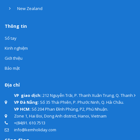
New Zealand
Thông tin
Sổ tay
Kinh nghiệm
Giới thiệu
Bảo mật
Địa chỉ
VP giao dịch:
212 Nguyễn Trãi, P. Thanh Xuân Trung, Q. Thanh Xuâ
VP Đà Nẵng:
Số 35 Thái Phiên, P. Phước Ninh, Q. Hải Châu.
VP HCM:
Số 204 Phan Đình Phùng, P2, Phú Nhuận.
Zone 1, Hai Boi, Dong Anh district, Hanoi, Vietnam
+(84)91. 610.7513
info@kemholiday.com