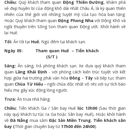
Chiều:
Quý khách tham quan
Động Thiên Đường
, khám phá
vẻ đẹp huyền bí của động khô dài nhất Châu Á, là kỳ quan thiên
nhiên của thế giới với những tuyệt mỹ của tạo hóa ban tặng.
Hoặc Quý khách tham quan
Động Phong Nha
với Động Khô và
ngồi thuyền trên Sông Son tham quan Động ướt. Khởi hành về
lại Huế.
Tối:
Ăn tối tại
Huế.
Ngủ đêm tại khách sạn.
Ngày 05: Tham quan Huế – Tiễn khách
(S/T )
Sáng:
Ăn sáng, trả phòng khách sạn. Xe đưa quý khách tham
quan
Lăng Khải Định
- với phòng cách kiến trúc tuyệt vời kết
hợp giữa hai trường phái văn hóa
Đông - Tây
và tiếp tục tham
quan
Chùa Từ Hiếu -
ngôi chùa độc nhất vô nhị với sự tích báo
hiếu mẹ gây xúc động lòng người.
Trưa:
Ăn trưa nhà hàng.
Chiều:
Tiễn khách Ga / Sân bay Huế
lúc 13h00
(Sau thời gian
này quý khách tự túc ra Ga hoặc Sân bay Huế)
.
Hoặc khởi hành
về
Đà Nẵng
mua sắm
Đặc Sản Miền Trung. Tiễn khách sân
bay (
Thời gian chuyến bay từ
17h00 đến 24h00
).