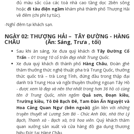
đủ màu sắc của các toà nhà cao tầng dọc 2bên sông
hoặc
đi tàu điện ngầm
khám phá thành phố Thượng Hải
về đêm (chi phí tự túc).
-Nghỉ đêm tại khách sạn.
NGÀY 02: THƯỢNG HẢI – TÂY ĐƯỜNG - HÀNG
CHÂU (Ăn: Sáng, Trưa , tối)
Sau khi ăn sáng, Xe đưa quý khách đi
Tây Đường Cổ
Trấn
–
01 trong 10 cổ trấn đẹp nhất Trung Quốc
.
Xe đưa quý khách đi thành phố
Hàng Châu
, Đoàn ghé
thăm thưởng thức nghệ thuật pha trà Trung Quốc, thưởng
thức quốc trà – trà Long Tỉnh, đứng đầu trong thập đại
danh trà Trung Hoa và ngồi thuyền thưởng ngoạn Tây Hồ
-
được xem là đẹp và nên thơ nhất trong hơn 36 hồ có cùng
tên ở Trung Quốc, nhìn ngắm
Quả sơn, Đoạn kiều,
Trường kiều, Tô Đê Bạch Đê,
Tam Đàn Ấn Nguyệt và
Hoa Cảng Quan Ngư (bên ngoài)
gắn liền với
những
truyền thuyết về
Lương Sơn Bá - Chúc Anh Đài, nhà thơ Lý
Bạch, Thanh xà - Bạch xà, trà hoa viên
. Quý khách thăm
quan xưởng sản xuất và cửa hàng đồ gia dụng thương
hiệu Đức tại Hàng Châu.