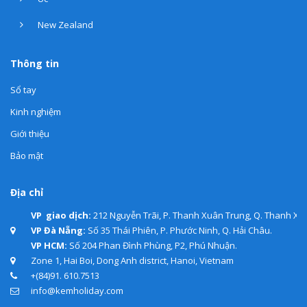
New Zealand
Thông tin
Sổ tay
Kinh nghiệm
Giới thiệu
Bảo mật
Địa chỉ
VP giao dịch:
212 Nguyễn Trãi, P. Thanh Xuân Trung, Q. Thanh Xuâ
VP Đà Nẵng:
Số 35 Thái Phiên, P. Phước Ninh, Q. Hải Châu.
VP HCM:
Số 204 Phan Đình Phùng, P2, Phú Nhuận.
Zone 1, Hai Boi, Dong Anh district, Hanoi, Vietnam
+(84)91. 610.7513
info@kemholiday.com