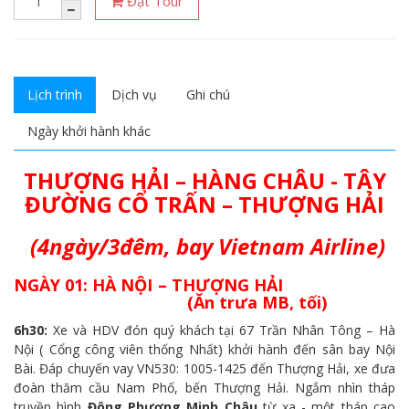
Đặt Tour
Lịch trình
Dịch vụ
Ghi chú
Ngày khởi hành khác
THƯỢNG HẢI – HÀNG CHÂU -
TÂY
ĐƯỜNG CỔ TRẤN
– THƯỢNG HẢI
(
4ngày/3đêm, bay Vietnam Airline
)
NGÀY 01: HÀ NỘI – THƯỢNG HẢI
(Ăn trưa MB, tối)
6h30:
Xe và HDV đón quý khách tại 67 Trần Nhân Tông – Hà
Nội ( Cổng công viên thống Nhất) khởi hành đến sân bay Nội
Bài. Đáp chuyến vay VN530: 1005-1425 đến Thượng Hải, xe đưa
đoàn thăm cầu Nam Phố, bến Thượng Hải. Ngắm nhìn tháp
truyền hình
Đông Phương Minh Châu
từ xa - một tháp cao