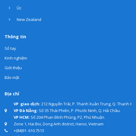
Úc
New Zealand
Thông tin
Sổ tay
Kinh nghiệm
Giới thiệu
Bảo mật
Địa chỉ
VP giao dịch:
212 Nguyễn Trãi, P. Thanh Xuân Trung, Q. Thanh Xuâ
VP Đà Nẵng:
Số 35 Thái Phiên, P. Phước Ninh, Q. Hải Châu.
VP HCM:
Số 204 Phan Đình Phùng, P2, Phú Nhuận.
Zone 1, Hai Boi, Dong Anh district, Hanoi, Vietnam
+(84)91. 610.7513