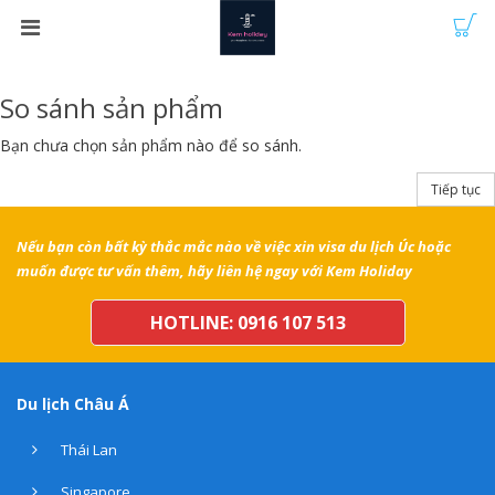
So sánh sản phẩm
Bạn chưa chọn sản phẩm nào để so sánh.
Tiếp tục
Nếu bạn còn bất kỳ thắc mắc nào về việc xin visa du lịch Úc hoặc
muốn được tư vấn thêm, hãy liên hệ ngay với Kem Holiday
HOTLINE: 0916 107 513
Du lịch Châu Á
Thái Lan
Singapore