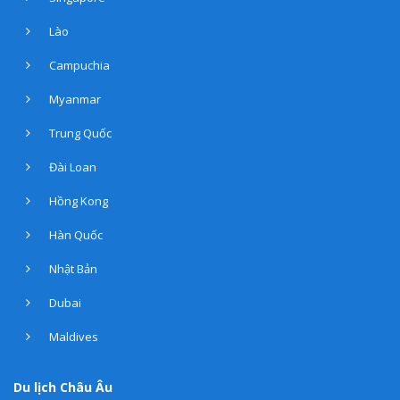
Lào
Campuchia
Myanmar
Trung Quốc
Đài Loan
Hồng Kong
Hàn Quốc
Nhật Bản
Dubai
Maldives
Du lịch Châu Âu